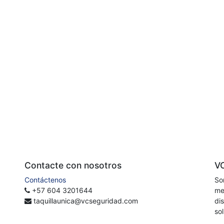
Contacte con nosotros
V
Contáctenos
So
+57 604 3201644
me
taquillaunica@vcseguridad.com
di
so