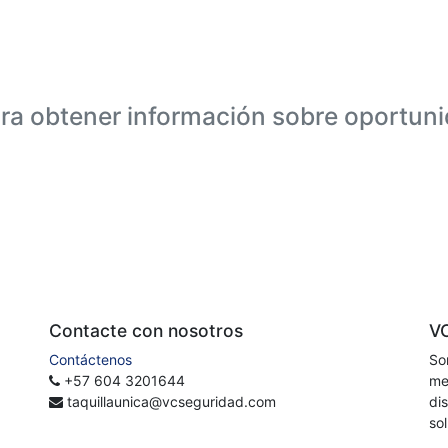
ra obtener información sobre oportuni
Contacte con nosotros
V
Contáctenos
So
+57 604 3201644
me
taquillaunica@vcseguridad.com
di
so