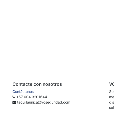
Contacte con nosotros
V
Contáctenos
So
+57 604 3201644
me
taquillaunica@vcseguridad.com
di
so