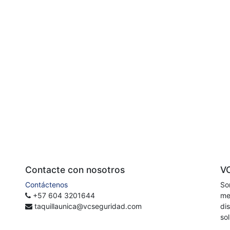
Contacte con nosotros
V
Contáctenos
So
+57 604 3201644
me
taquillaunica@vcseguridad.com
di
so