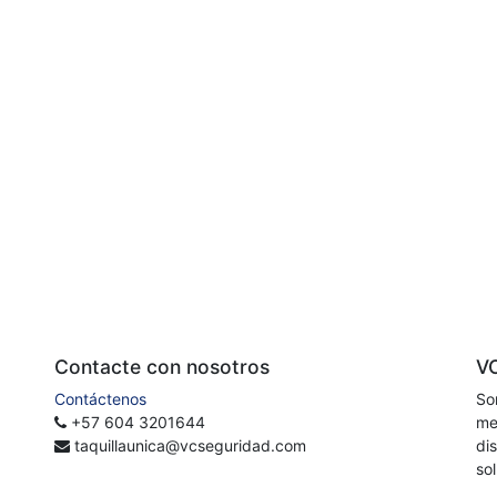
Contacte con nosotros
V
Contáctenos
So
+57 604 3201644
me
taquillaunica@vcseguridad.com
di
so