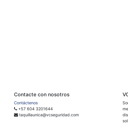
Contacte con nosotros
V
Contáctenos
So
+57 604 3201644
me
taquillaunica@vcseguridad.com
di
so