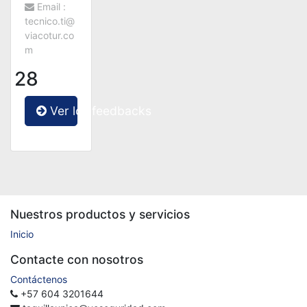
Email :
tecnico.ti@
viacotur.co
m
28
Ver los feedbacks
Nuestros productos y servicios
Inicio
Contacte con nosotros
Contáctenos
+57 604 3201644