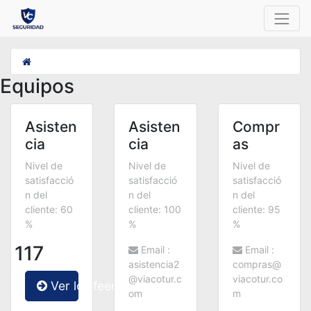
Equipos
Asisten
Asisten
Compr
cia
cia
as
Nivel de
Nivel de
Nivel de
satisfacció
satisfacció
satisfacció
n del
n del
n del
cliente: 60
cliente: 100
cliente: 95
%
%
%
117
Email :
Email :
asistencia2
compras@
@viacotur.c
viacotur.co
Ver los feedbacks
om
m