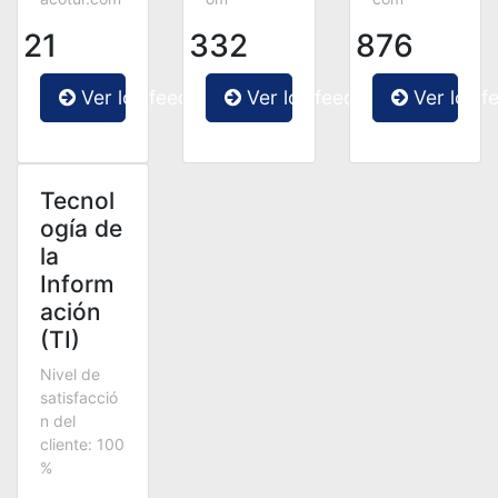
21
332
876
Ver los feedbacks
Ver los feedbacks
Ver los f
Tecnol
ogía de
la
Inform
ación
(TI)
Nivel de
satisfacció
n del
cliente: 100
%