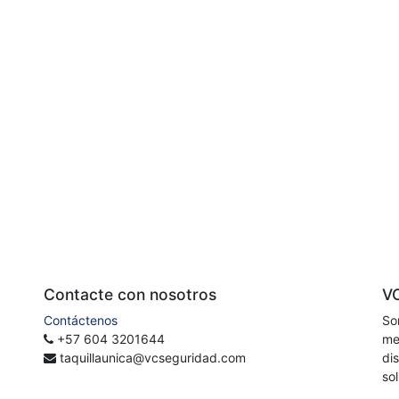
Contacte con nosotros
V
Contáctenos
So
+57 604 3201644
me
taquillaunica@vcseguridad.com
di
so