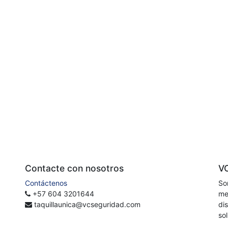
Contacte con nosotros
V
Contáctenos
So
+57 604 3201644
me
taquillaunica@vcseguridad.com
di
so