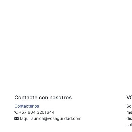
Contacte con nosotros
V
Contáctenos
So
+57 604 3201644
me
taquillaunica@vcseguridad.com
di
so