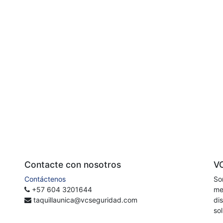
Contacte con nosotros
V
Contáctenos
So
+57 604 3201644
me
taquillaunica@vcseguridad.com
di
so