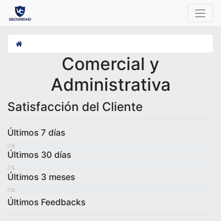
Comercial y
Administrativa
Satisfacción del Cliente
Últimos 7 días
0%
0%
0%
Últimos 30 días
0%
0%
0%
Últimos 3 meses
0%
0%
0%
Últimos Feedbacks